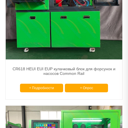
Сканер
Балансировочная машина
Другой
Тормозные диски и барабанные станки
Машина для сужения труб.
Расточной шлифовальный станок
CR618 HEUI EUI EUP кулачковый блок для форсунок и
насосов Common Rail
+ Подробности
+ Опрос