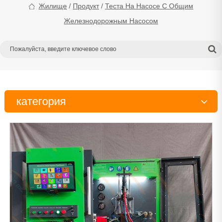
Жилище
/
Продукт
/
Теста На Насосе С Общим
Железнодорожным Насосом
категория
Испытательный стенд
Тестер
Инструменты
Детали дизельного двигателя
Рабочий стол
Очиститель