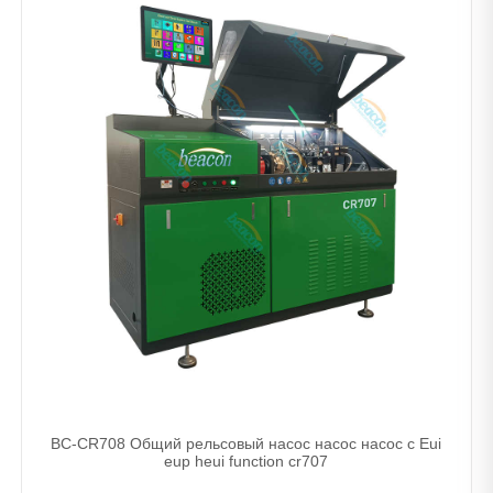
BC-CR708 Общий рельсовый насос насос насос с Eui
eup heui function cr707