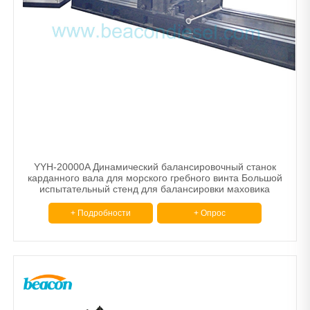
Сканер
Балансировочная машина
Другой
Тормозные диски и барабанные станки
Машина для сужения труб.
Расточной шлифовальный станок
YYH-20000A Динамический балансировочный станок
карданного вала для морского гребного винта Большой
испытательный стенд для балансировки маховика
+ Подробности
+ Опрос