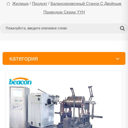
Жилище
/
Продукт
/
Балансировочный Станок С Двойным
Приводом Серии YYH
категория
Испытательный стенд
Тестер
Инструменты
Детали дизельного двигателя
Рабочий стол
Очиститель