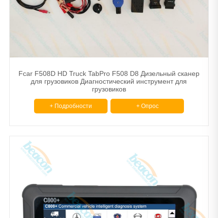
Другой
Тормозные диски и барабанные станки
Машина для сужения труб.
Расточной шлифовальный станок
Fcar F508D HD Truck TabPro F508 D8 Дизельный сканер
для грузовиков Диагностический инструмент для
грузовиков
+ Подробности
+ Опрос