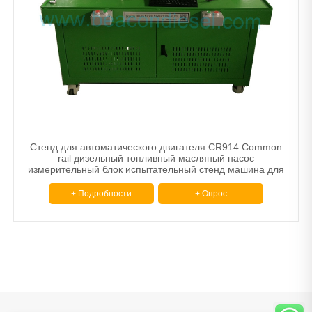
Сканер
Балансировочная машина
Другой
Тормозные диски и барабанные станки
Машина для сужения труб.
Расточной шлифовальный станок
Стенд для автоматического двигателя CR914 Common
rail дизельный топливный масляный насос
измерительный блок испытательный стенд машина для
измерительного блока SCV
+ Подробности
+ Опрос