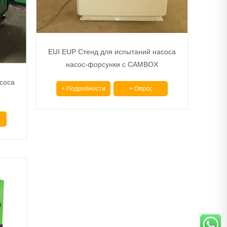
EUI EUP Стенд для испытаний насоса
насос-форсунки с CAMBOX
соса
+ Подробности
+ Опрос