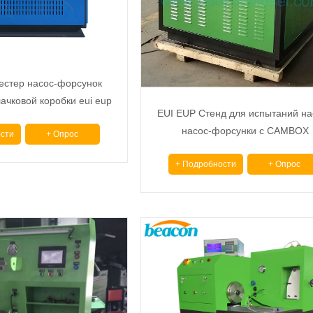
естер насос-форсунок
ачковой коробки eui eup
EUI EUP Стенд для испытаний на
й стенд eui eup cambox
насос-форсунки с CAMBOX
сти
+ Опрос
+ Подробности
+ Опрос