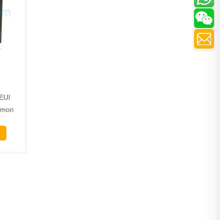
EUI
mmon