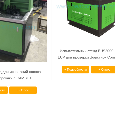
Испытательный стенд EUS2000 
EUP для проверки форсунок Co
Rail с CAMBOX
+ Подробности
+ Опрос
д для испытаний насоса
орсунки с CAMBOX
сти
+ Опрос