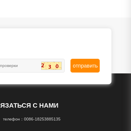
ЯЗАТЬСЯ С НАМИ
телефон：
0086-18253885135