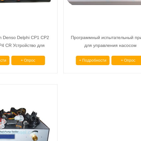
 Denso Delphi CP1 CP2
Программный испытательный пр
4 CR Устройство для
для управления насосом
тания насосов
сти
+ Опрос
+ Подробности
+ Опрос