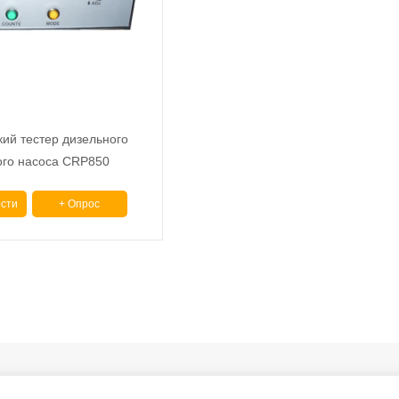
кий тестер дизельного
ого насоса CRP850
сти
+ Опрос