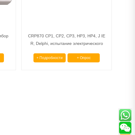
ибор
CRP870 CP1, CP2, CP3, HP3, HP4, J IE
R, Delphi, испытание электрического
дизельного топливного насоса HP0 во
+ Подробности
+ Опрос
время