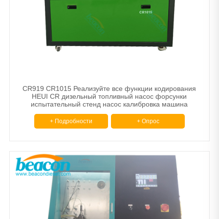
Балансировочная машина
Другой
Тормозные диски и барабанные станки
Машина для сужения труб.
Расточной шлифовальный станок
CR919 CR1015 Реализуйте все функции кодирования
HEUI CR дизельный топливный насос форсунки
испытательный стенд насос калибровка машина
+ Подробности
+ Опрос