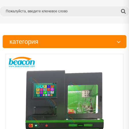
категория
Испытательный стенд
Тестер
Инструменты
Детали дизельного двигателя
Рабочий стол
Очиститель
Сканер