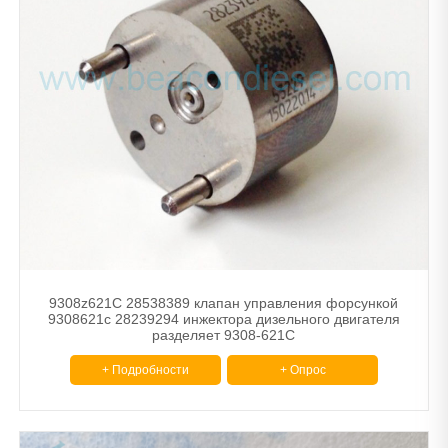
9308z621C 28538389 клапан управления форсункой
9308621c 28239294 инжектора дизельного двигателя
разделяет 9308-621C
+ Подробности
+ Опрос