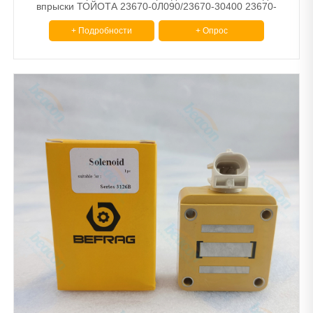
впрыски ТОЙОТА 23670-0Л090/23670-30400 23670-
39365
+ Подробности
+ Опрос