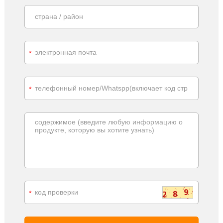
*
*
*