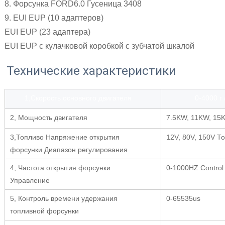
8. Форсунка FORD6.0 Гусеница 3408
9. EUI EUP (10 адаптеров)
EUI EUP (23 адаптера)
EUI EUP с кулачковой коробкой с зубчатой шкалой
Технические характеристики
1,Скорость основного двигателя
0-4000 r
2, Мощность двигателя
7.5KW, 11KW, 15K
3,Топливо Напряжение открытия
12V, 80V, 150V Т
форсунки Диапазон регулирования
4, Частота открытия форсунки
0-1000HZ Control
Управление
5, Контроль времени удержания
0-65535us
топливной форсунки