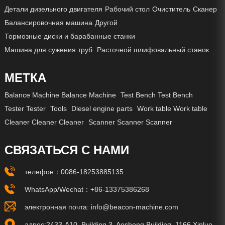
Детали дизельного двигателя
Рабочий стол
Очиститель
Сканер
Балансировочная машина
Другой
Тормозные диски и барабанные станки
Машина для сужения труб.
Расточной шлифовальный станок
МЕТКА
Balance Machine Balance Machine
Test Bench Test Bench
Tester Tester
Tools
Diesel engine parts
Work table Work table
Cleaner Cleaner Cleaner
Scanner Scanner Scanner
СВЯЗАТЬСЯ С НАМИ
телефон：
0086-18253885135
WhatsApp/Wechat：
+86-13375386268
электронная почта:
info@beacon-machine.com
адрес:2433-A10, Building 3, Aosheng Building, 1166 Xinluo